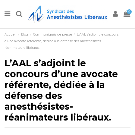
0
Accueil
Blog
Communiqués de presse
L’AAL s’adjoint le concours
d’une avocate référente, dédiée à la défense des anesthésistes-
réanimateurs libéraux.
L’AAL s’adjoint le
concours d’une avocate
référente, dédiée à la
défense des
anesthésistes-
réanimateurs libéraux.