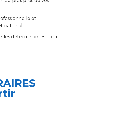
ion au plus près de vos
ofessionnelle et
t national.
uelles déterminantes pour
RAIRES
tir