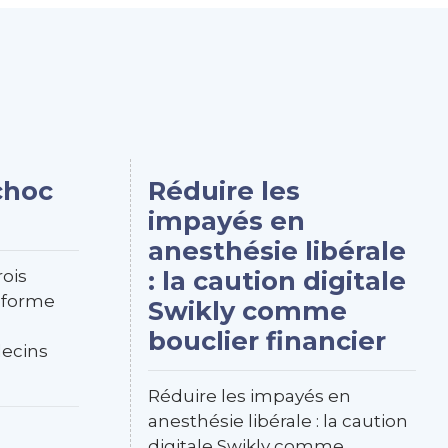
choc
Réduire les
impayés en
anesthésie libérale
: la caution digitale
ois
éforme
Swikly comme
bouclier financier
decins
Réduire les impayés en
anesthésie libérale : la caution
digitale Swikly comme