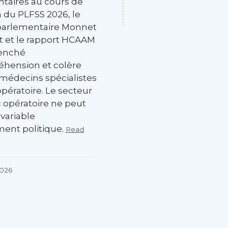
taires au cours de
 du PLFSS 2026, le
parlementaire Monnet
t et le rapport HCAAM
lenché
hension et colère
 médecins spécialistes
pératoire. Le secteur
c opératoire ne peut
variable
ment politique.
Read
2026