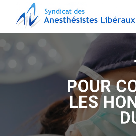
POUR C
LES HON
D