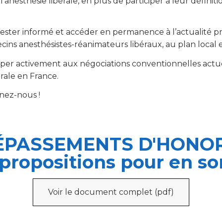
’anesthésie libérale, en plus de participer à leur définit
 rester informé et accéder en permanence à l’actualité pr
ns anesthésistes-réanimateurs libéraux, au plan local e
iciper activement aux négociations conventionnelles act
érale en France.
gnez-nous !
ÉPASSEMENTS D'HONO
 propositions pour en sor
Voir le document complet (pdf)