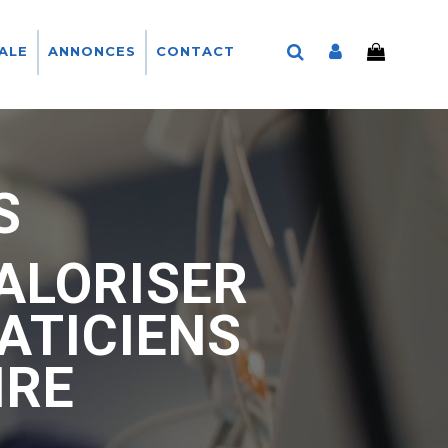
CALE
ANNONCES
CONTACT
S
ALORISER
ATICIENS
IRE