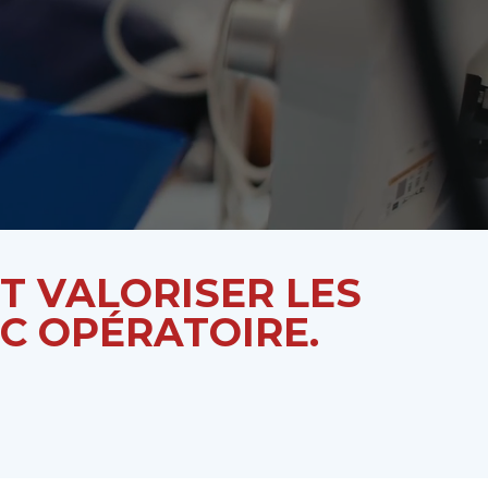
T VALORISER LES
C OPÉRATOIRE.