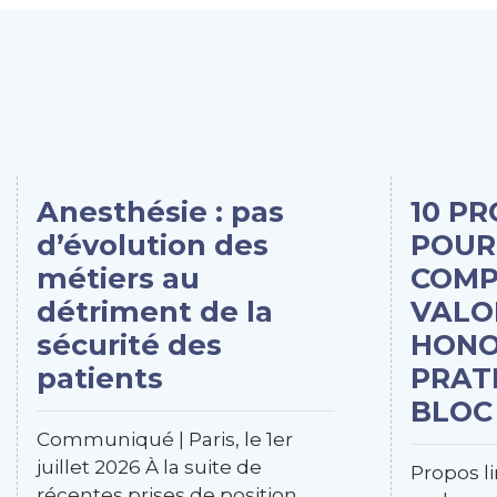
Anesthésie : pas
10 P
d’évolution des
POUR
métiers au
COMP
détriment de la
VALO
sécurité des
HONO
patients
PRAT
BLOC
Communiqué | Paris, le 1er
juillet 2026 À la suite de
Propos li
récentes prises de position