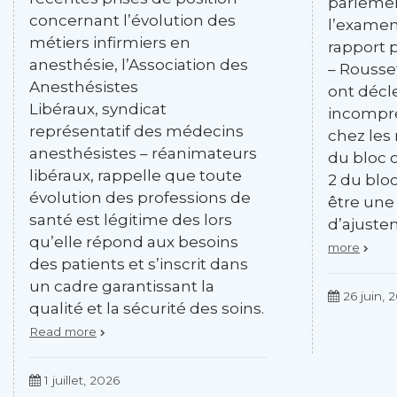
parlemen
concernant l’évolution des
l’examen
métiers infirmiers en
rapport 
anesthésie, l’Association des
– Rousse
Anesthésistes
ont déc
Libéraux, syndicat
incompré
représentatif des médecins
chez les
anesthésistes – réanimateurs
du bloc o
libéraux, rappelle que toute
2 du blo
évolution des professions de
être une 
santé est légitime des lors
d’ajuste
qu’elle répond aux besoins
more
des patients et s’inscrit dans
un cadre garantissant la
26 juin, 
qualité et la sécurité des soins.
Read more
1 juillet, 2026